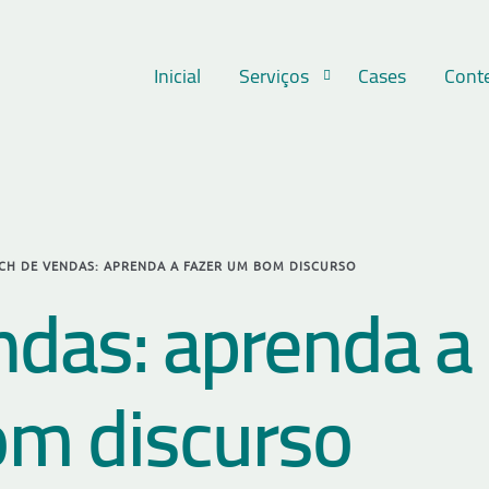
Inicial
Serviços
Cases
Cont
TCH DE VENDAS: APRENDA A FAZER UM BOM DISCURSO
ndas: aprenda a
om discurso