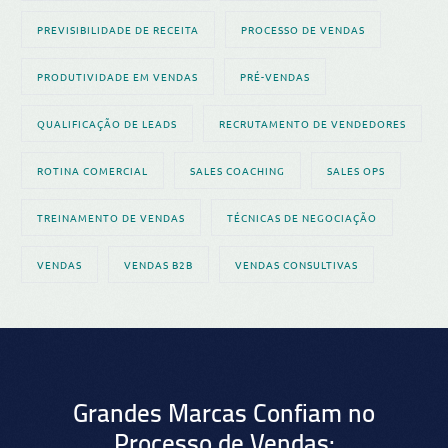
PREVISIBILIDADE DE RECEITA
PROCESSO DE VENDAS
PRODUTIVIDADE EM VENDAS
PRÉ-VENDAS
QUALIFICAÇÃO DE LEADS
RECRUTAMENTO DE VENDEDORES
ROTINA COMERCIAL
SALES COACHING
SALES OPS
TREINAMENTO DE VENDAS
TÉCNICAS DE NEGOCIAÇÃO
VENDAS
VENDAS B2B
VENDAS CONSULTIVAS
Grandes Marcas Confiam no
Processo de Vendas: