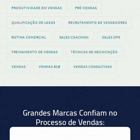
PRODUTIVIDADE EM VENDAS
PRÉ-VENDAS
QUALIFICAÇÃO DE LEADS
RECRUTAMENTO DE VENDEDORES
ROTINA COMERCIAL
SALES COACHING
SALES OPS
TREINAMENTO DE VENDAS
TÉCNICAS DE NEGOCIAÇÃO
VENDAS
VENDAS B2B
VENDAS CONSULTIVAS
Grandes Marcas Confiam no
Processo de Vendas: