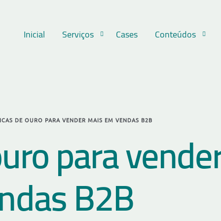
Inicial
Serviços
Cases
Conteúdos
DICAS DE OURO PARA VENDER MAIS EM VENDAS B2B
ouro para vende
endas B2B