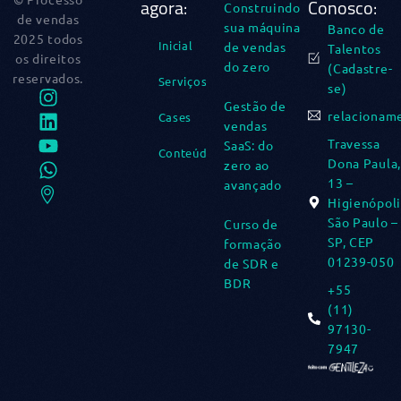
agora:
Conosco:
Construindo
de vendas
sua máquina
Banco de
2025 todos
Inicial
de vendas
Talentos
os direitos
do zero​
(Cadastre-
reservados.
Serviços
se)
Gestão de
relacionam
Cases
vendas
Travessa
SaaS: do
Conteúdos
Dona Paula,
zero ao
13 –
avançado​
Higienópoli
São Paulo –
Curso de
SP, CEP
formação
01239-050
de SDR e
BDR​
+55
(11)
97130-
7947