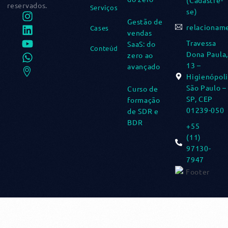
(Cadastre-
reservados.
Serviços
se)
Gestão de
relacionam
Cases
vendas
Travessa
SaaS: do
Conteúdos
Dona Paula,
zero ao
13 –
avançado​
Higienópoli
São Paulo –
Curso de
SP, CEP
formação
01239-050
de SDR e
BDR​
+55
(11)
97130-
7947