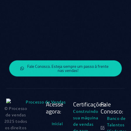
Fale Conosco. Esteja sempre um passo à frente
nas vendas!
Acesse
Certificações:
Fale
© Processo
agora:
Conosco:
Construindo
de vendas
sua máquina
Banco de
2025 todos
Inicial
de vendas
Talentos
os direitos
do zero​