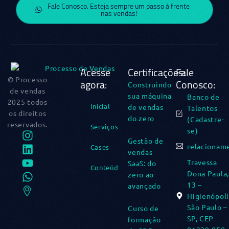
Fale Conosco. Esteja sempre um passo à frente
nas vendas!
Acesse
Certificações:
Fale
© Processo
agora:
Conosco:
Construindo
de vendas
sua máquina
Banco de
2025 todos
Inicial
de vendas
Talentos
os direitos
do zero​
(Cadastre-
reservados.
Serviços
se)
Gestão de
relacionam
Cases
vendas
Travessa
SaaS: do
Conteúdos
Dona Paula,
zero ao
13 –
avançado​
Higienópoli
São Paulo –
Curso de
SP, CEP
formação