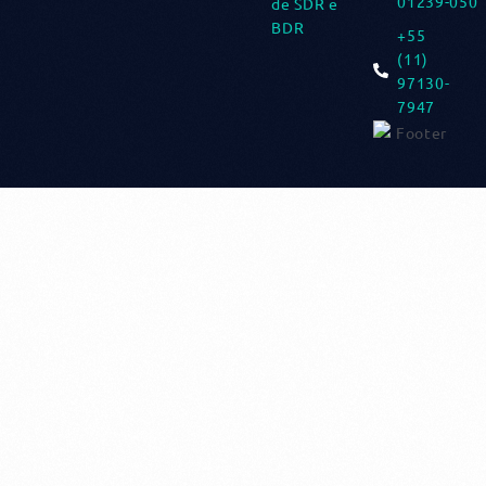
01239-050
de SDR e
BDR​
+55
(11)
97130-
7947